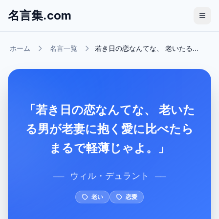
名言集.com
ホーム
名言一覧
若き日の恋なんてな、 老いたる...
「若き日の恋なんてな、 老いた
る男が老妻に抱く愛に比べたら
まるで軽薄じゃよ。」
ウィル・デュラント
──
──
老い
恋愛