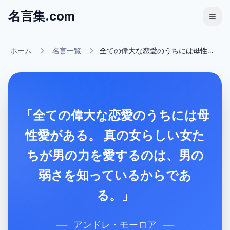
名言集.com
ホーム
名言一覧
全ての偉大な恋愛のうちには母性...
「全ての偉大な恋愛のうちには母
性愛がある。 真の女らしい女た
ちが男の力を愛するのは、男の
弱さを知っているからであ
る。」
アンドレ・モーロア
──
──