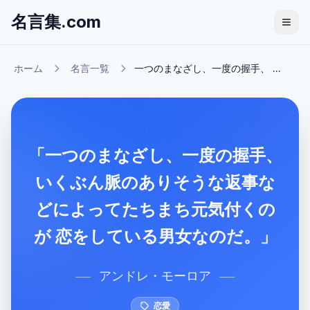
名言集.com
ホーム
名言一覧
一つのまなざし、一度の握手、 ...
「一つのまなざし、一度の握手、
いくぶん脈のありそうな返事な
どによってたちまち元気付くの
が 恋をしている男女なのだ。」
アンドレ・モーロア
──
──
恋愛