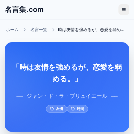
名言集.com
ホーム
名言一覧
時は友情を強めるが、恋愛を弱め...
「時は友情を強めるが、恋愛を弱
める。」
ジャン・ド・ラ・ブリュイエール
──
──
友情
時間