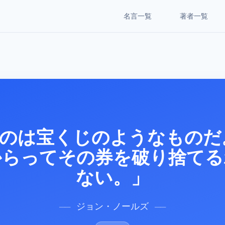
名言一覧
著者一覧
のは宝くじのようなものだ
からってその券を破り捨てる
ない。」
ジョン・ノールズ
──
──