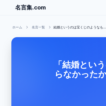
名言集.com
ホーム
名言一覧
結婚というのは宝くじのようなも...
「結婚という
らなかった