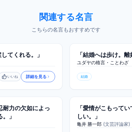
関連する名言
こちらの名言もおすすめです
戻してくれる。」
「結婚へは歩け。離
ユダヤの格言・ことわざ
詳細を見る
いいね
結婚
いいね
忍耐力の欠如によっ
「愛情がこもってい
る。」
しい。」
亀井 勝一郎
(
文芸評論家
)