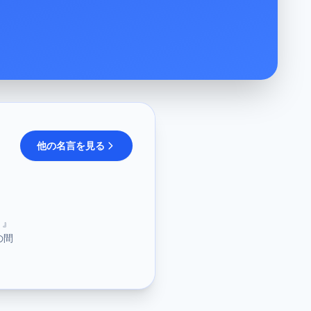
他の名言を見る
）』
の間