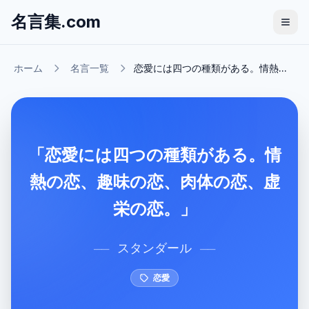
名言集.com
ホーム
名言一覧
恋愛には四つの種類がある。情熱...
「恋愛には四つの種類がある。情
熱の恋、趣味の恋、肉体の恋、虚
栄の恋。」
スタンダール
──
──
恋愛