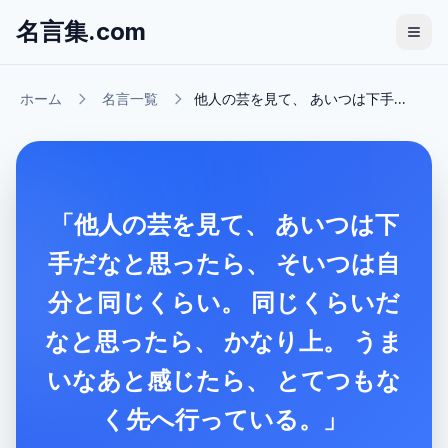
名言集.com
ホーム
名言一覧
他人の芸を見て、 あいつは下手...
「他人の芸を見て、 あいつは下
手だなと思ったら、 そいつは自
分と同じくらい。 同じくらいだ
なと思ったら、 かなり上。 うま
いなあと感じたら、 とてつもな
く先へ行っている。」