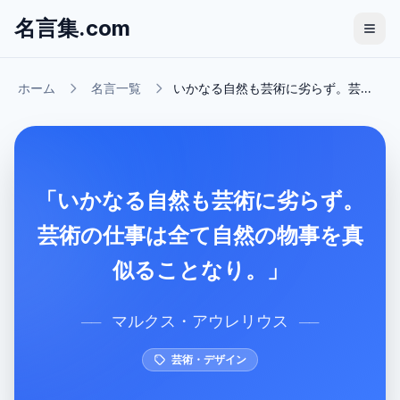
名言集.com
ホーム
名言一覧
いかなる自然も芸術に劣らず。芸...
「いかなる自然も芸術に劣らず。
芸術の仕事は全て自然の物事を真
似ることなり。」
マルクス・アウレリウス
──
──
芸術・デザイン