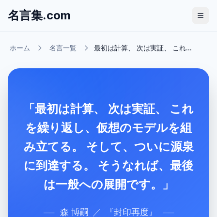
名言集.com
ホーム
名言一覧
最初は計算、 次は実証、 これ...
「最初は計算、 次は実証、 これ
を繰り返し、仮想のモデルを組
み立てる。 そして、ついに源泉
に到達する。 そうなれば、最後
は一般への展開です。」
森 博嗣
／
『
封印再度
』
──
──