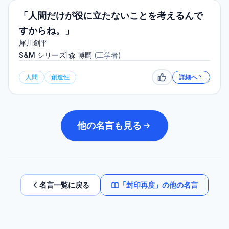
「人間だけが役に立たないことを考えるんで
すからね。」
犀川創平
S&M シリーズ
|
森 博嗣
(
工学者
)
人間
創造性
詳細へ
いいね
他の名言も見る
名言一覧に戻る
「
封印再度
」の他の名言