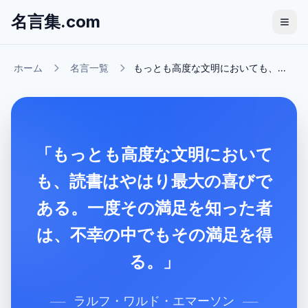
名言集.com
ホーム
名言一覧
もっとも高度な文明においても、...
「もっとも高度な文明において
も、読書はやはり最大の喜びで
ある。一度その満足を知った者
は、不幸の中でもその満足を得
る。」
ラルフ・ワルド・エマーソン
──
──