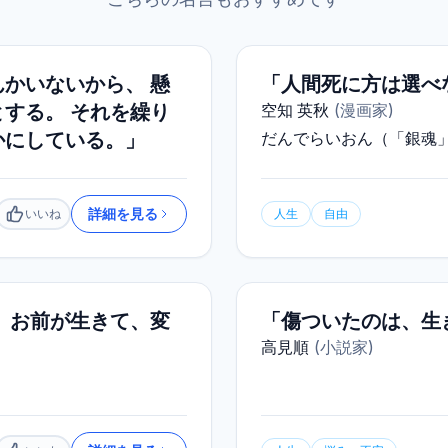
かいないから、 懸
「人間死に方は選べ
する。 それを繰り
空知 英秋
(
漫画家
)
かにしている。」
だんでらいおん（「銀魂」
詳細を見る
いいね
人生
自由
いいね
、お前が生きて、変
「傷ついたのは、生
高見順
(
小説家
)