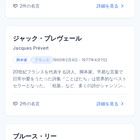
ィも務める。
2
件の名言
詳細を見る
ジャック・プレヴェール
Jacques Prévert
脚本家
フランス
1900年2月4日 - 1977年4月11日
20世紀フランスを代表する詩人、脚本家。平易な言葉で
日常や愛をうたった詩集『ことばたち』は世界的なベスト
セラーとなった。「枯葉」など、多くの詩がシャンソンの
歌詞としても親しまれている。また、映画『天井桟敷の
人々』などの脚本も手がけ、フランス映画の詩的リアリズ
2
件の名言
詳細を見る
ムの時代を築いた。
ブルース・リー