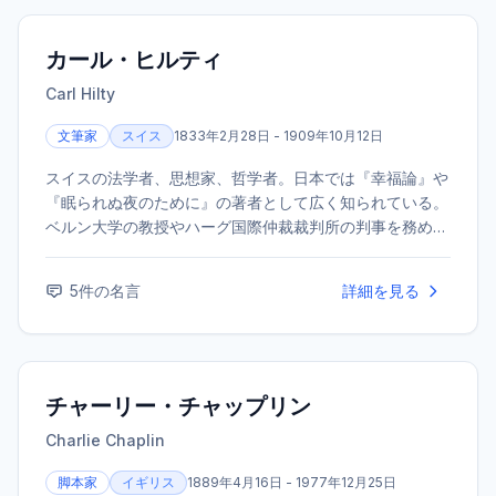
カール・ヒルティ
Carl Hilty
文筆家
スイス
1833年2月28日 - 1909年10月12日
スイスの法学者、思想家、哲学者。日本では『幸福論』や
『眠られぬ夜のために』の著者として広く知られている。
ベルン大学の教授やハーグ国際仲裁裁判所の判事を務める
など、国際的にも活躍した。その著作は、深い信仰心に裏
打ちされた思索と、多忙な公務の合間に執筆されたとは思
5
件の名言
詳細を見る
えないほどの広範な知識で、今日なお多くの読者に影響を
与えている。
チャーリー・チャップリン
Charlie Chaplin
脚本家
イギリス
1889年4月16日 - 1977年12月25日