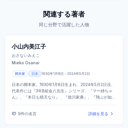
関連する著者
同じ分野で活躍した人物
小山内美江子
おさないみえこ
Mieko Osanai
脚本家
日本
1930年1月8日 - 2024年5月2日
日本の脚本家。1930年1月8日生まれ、2024年5月2日没。
代表作には『3年B組金八先生』シリーズ、『マー姉ちゃ
ん』、『本日も晴天なり』、『徳川家康』、『翔ぶが如
く』などがある。本名は笹平美江子（ささひらみえこ）。
長男は俳優の利重剛。テレビドラマ界を代表する脚本家と
9
件の名言
詳細を見る
して、教育や家族をテーマにした作品を多数手がけた。