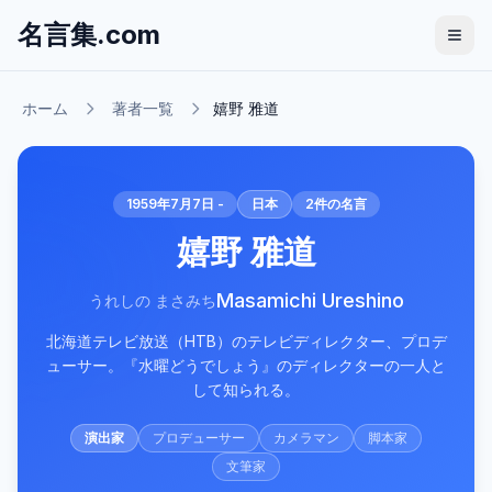
名言集.com
ホーム
著者一覧
嬉野 雅道
1959年7月7日 -
日本
2
件の名言
嬉野 雅道
Masamichi Ureshino
うれしの まさみち
北海道テレビ放送（HTB）のテレビディレクター、プロデ
ューサー。『水曜どうでしょう』のディレクターの一人と
して知られる。
演出家
プロデューサー
カメラマン
脚本家
文筆家