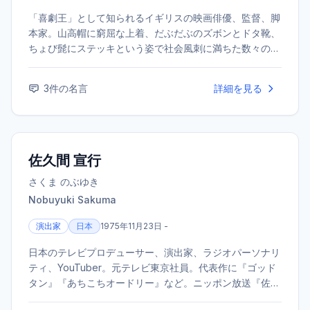
「喜劇王」として知られるイギリスの映画俳優、監督、脚
本家。山高帽に窮屈な上着、だぶだぶのズボンとドタ靴、
ちょび髭にステッキという姿で社会風刺に満ちた数々のサ
イレント映画を製作・主演し、世界的な人気を博した。
3
件の名言
詳細を見る
佐久間 宣行
さくま のぶゆき
Nobuyuki Sakuma
演出家
日本
1975年11月23日 -
日本のテレビプロデューサー、演出家、ラジオパーソナリ
ティ、YouTuber。元テレビ東京社員。代表作に『ゴッド
タン』『あちこちオードリー』など。ニッポン放送『佐久
間宣行のオールナイトニッポン0(ZERO)』のパーソナリテ