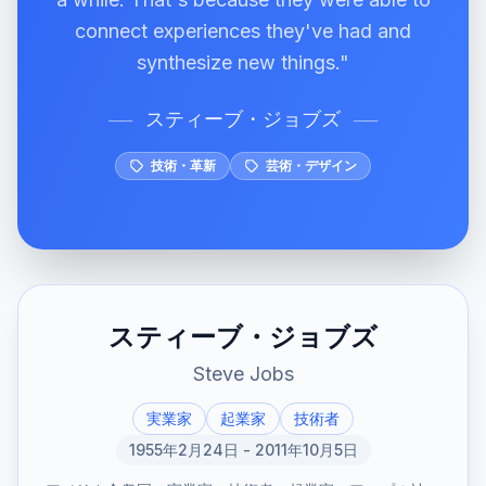
connect experiences they've had and
synthesize new things."
スティーブ・ジョブズ
──
──
技術・革新
芸術・デザイン
スティーブ・ジョブズ
Steve Jobs
実業家
起業家
技術者
1955年2月24日 - 2011年10月5日