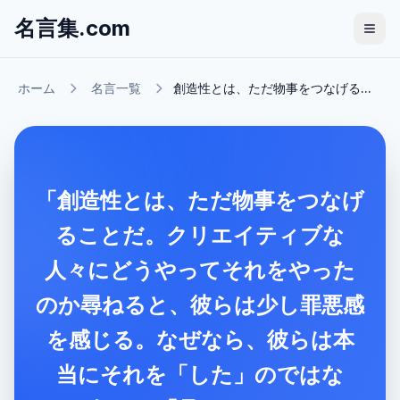
名言集.com
ホーム
名言一覧
創造性とは、ただ物事をつなげる...
「創造性とは、ただ物事をつなげ
ることだ。クリエイティブな
人々にどうやってそれをやった
のか尋ねると、彼らは少し罪悪感
を感じる。なぜなら、彼らは本
当にそれを「した」のではな