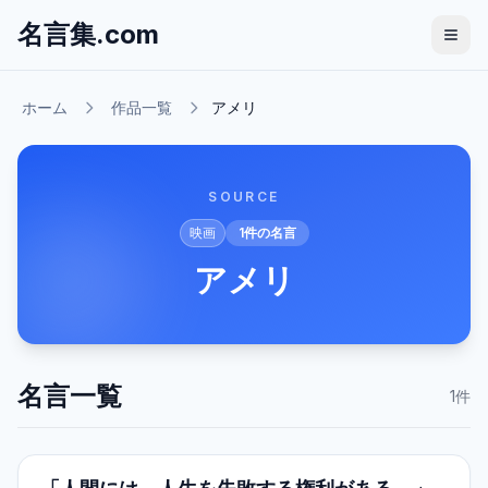
名言集.com
ホーム
作品一覧
アメリ
SOURCE
映画
1
件の名言
アメリ
名言一覧
1
件