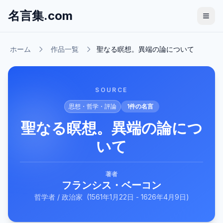
名言集.com
ホーム
作品一覧
聖なる瞑想。異端の論について
SOURCE
思想・哲学・評論
1
件の名言
聖なる瞑想。異端の論につ
いて
著者
フランシス・ベーコン
哲学者 / 政治家
(
1561年1月22日 - 1626年4月9日
)