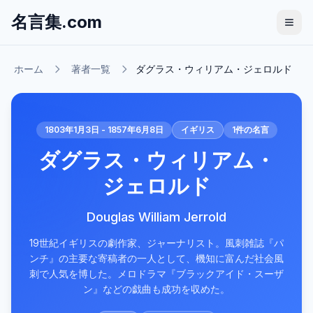
名言集.com
ホーム
著者一覧
ダグラス・ウィリアム・ジェロルド
1803年1月3日 - 1857年6月8日
イギリス
1
件の名言
ダグラス・ウィリアム・
ジェロルド
Douglas William Jerrold
19世紀イギリスの劇作家、ジャーナリスト。風刺雑誌『パ
ンチ』の主要な寄稿者の一人として、機知に富んだ社会風
刺で人気を博した。メロドラマ『ブラックアイド・スーザ
ン』などの戯曲も成功を収めた。