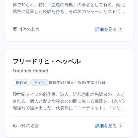
体で知られ、特に『悪魔の辞典』の著者として有名。南北
戦争に従軍した経験を持ち、その後のジャーナリスト活動
でも健筆を振るった。1913年にメキシコ革命を取材中に消
息を絶ち、その最期は謎に包まれている。
4
件の名言
詳細を見る
フリードリヒ・ヘッベル
Friedrich Hebbel
劇作家
ドイツ
1813年3月18日 - 1863年12月13日
19世紀ドイツの劇作家、詩人。近代悲劇の先駆者の一人と
される。個人と歴史や社会との間に生じる葛藤を、鋭い心
理描写で描き出した。代表作に『ユーディット』『マリ
ア・マグダレーネ』、晩年の大作『ニーベルンゲン』三部
作などがある。
2
件の名言
詳細を見る