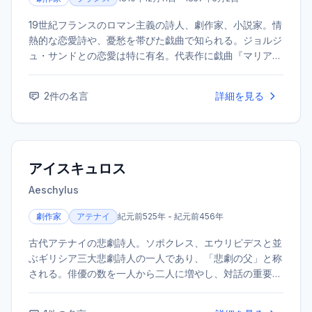
19世紀フランスのロマン主義の詩人、劇作家、小説家。情
熱的な恋愛詩や、憂愁を帯びた戯曲で知られる。ジョルジ
ュ・サンドとの恋愛は特に有名。代表作に戯曲『マリアン
ヌの気まぐれ』、自伝的小説『世紀児の告白』などがあ
る。
2
件の名言
詳細を見る
アイスキュロス
Aeschylus
劇作家
アテナイ
紀元前525年 - 紀元前456年
古代アテナイの悲劇詩人。ソポクレス、エウリピデスと並
ぶギリシア三大悲劇詩人の一人であり、「悲劇の父」と称
される。俳優の数を一人から二人に増やし、対話の重要性
を高めるなど、演劇の形式に革新をもたらした。代表作に
『オレステイア』三部作などがある。