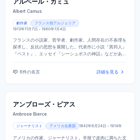
アルベール・カミュ
Albert Camus
劇作家
フランス領アルジェリア
1913年11月7日 - 1960年1月4日
フランスの小説家、哲学者、劇作家。人間存在の不条理を
探求し、反抗の思想を展開した。代表作に小説『異邦人』
『ペスト』、エッセイ『シーシュポスの神話』などがあ
る。1957年にノーベル文学賞を受賞した。
6
件の名言
詳細を見る
アンブローズ・ビアス
Ambrose Bierce
ジャーナリスト
アメリカ合衆国
1842年6月24日 - 1914年
アメリカの作家、ジャーナリスト。辛辣で皮肉に満ちた文