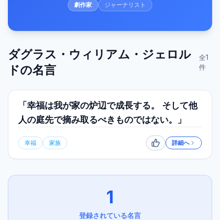
劇作家
ジャーナリスト
ダグラス・ウィリアム・ジェロル
全
1
ド
の名言
件
「幸福は我が家の炉辺で成長する。 そして他
人の庭先で摘み取るべきものではない。」
幸福
家族
詳細へ
いいね
1
登録されている名言