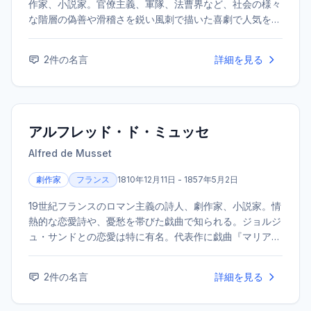
作家、小説家。官僚主義、軍隊、法曹界など、社会の様々
な階層の偽善や滑稽さを鋭い風刺で描いた喜劇で人気を博
した。
2
件の名言
詳細を見る
アルフレッド・ド・ミュッセ
Alfred de Musset
劇作家
フランス
1810年12月11日 - 1857年5月2日
19世紀フランスのロマン主義の詩人、劇作家、小説家。情
熱的な恋愛詩や、憂愁を帯びた戯曲で知られる。ジョルジ
ュ・サンドとの恋愛は特に有名。代表作に戯曲『マリアン
ヌの気まぐれ』、自伝的小説『世紀児の告白』などがあ
る。
2
件の名言
詳細を見る