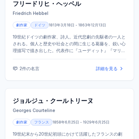
フリードリヒ・ヘッベル
Friedrich Hebbel
劇作家
ドイツ
1813年3月18日 - 1863年12月13日
19世紀ドイツの劇作家、詩人。近代悲劇の先駆者の一人と
される。個人と歴史や社会との間に生じる葛藤を、鋭い心
理描写で描き出した。代表作に『ユーディット』『マリ
ア・マグダレーネ』、晩年の大作『ニーベルンゲン』三部
作などがある。
2
件の名言
詳細を見る
ジョルジュ・クールトリーヌ
Georges Courteline
劇作家
フランス
1858年6月25日 - 1929年6月25日
19世紀末から20世紀初頭にかけて活躍したフランスの劇