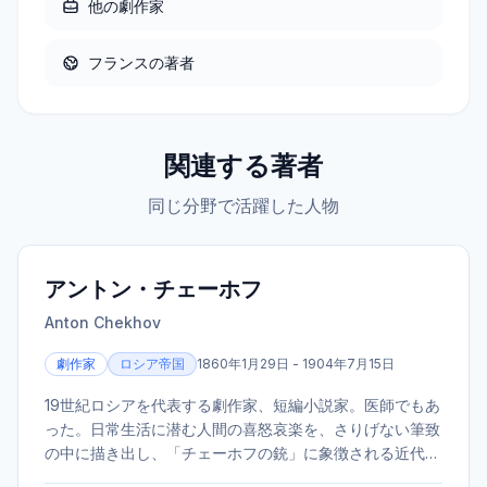
他の
劇作家
フランス
の著者
関連する著者
同じ分野で活躍した人物
アントン・チェーホフ
Anton Chekhov
劇作家
ロシア帝国
1860年1月29日 - 1904年7月15日
19世紀ロシアを代表する劇作家、短編小説家。医師でもあ
った。日常生活に潜む人間の喜怒哀楽を、さりげない筆致
の中に描き出し、「チェーホフの銃」に象徴される近代演
劇の技法を確立した。代表作に『かもめ』『桜の園』など