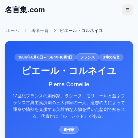
名言集.com
ホーム
著者一覧
ピエール・コルネイユ
1606年6月6日 - 1684年10月1日
フランス
3
件の名言
ピエール・コルネイユ
Pierre Corneille
17世紀フランスの劇作家。ラシーヌ、モリエールと並ぶフ
ランス古典主義演劇の三大作家の一人。意志の力によって
運命や情熱を克服する英雄的な人物を描いた悲劇で知られ
る。代表作に『ル・シッド』がある。
劇作家