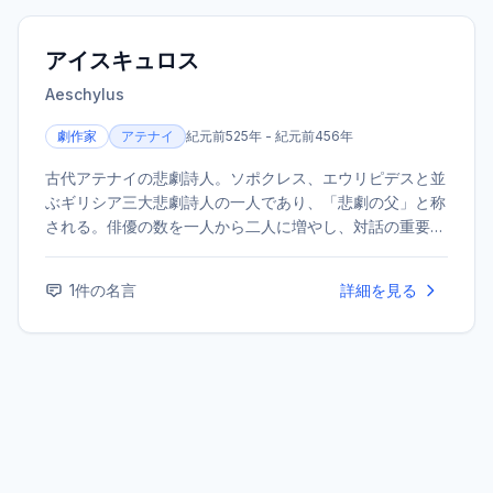
アイスキュロス
Aeschylus
劇作家
アテナイ
紀元前525年 - 紀元前456年
古代アテナイの悲劇詩人。ソポクレス、エウリピデスと並
ぶギリシア三大悲劇詩人の一人であり、「悲劇の父」と称
される。俳優の数を一人から二人に増やし、対話の重要性
を高めるなど、演劇の形式に革新をもたらした。代表作に
『オレステイア』三部作などがある。
1
件の名言
詳細を見る