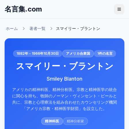
名言集.com
ホーム
著者一覧
スマイリー・ブラントン
1882年 - 1966年10月30日
アメリカ合衆国
1
件の名言
スマイリー・ブラントン
Smiley Blanton
アメリカの精神科医、精神分析医。宗教と精神医学の統合
に関心を持ち、牧師のノーマン・ヴィンセント・ピールと
共に、宗教と心理療法を組み合わせたカウンセリング機関
「アメリカ宗教・精神医学財団」を設立した。
精神科医
精神分析家