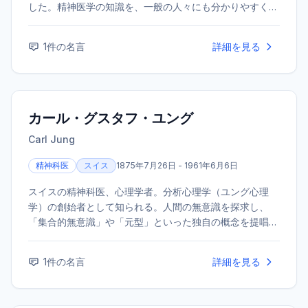
した。精神医学の知識を、一般の人々にも分かりやすく解
説した著作を数多く発表した。
1
件の名言
詳細を見る
カール・グスタフ・ユング
Carl Jung
精神科医
スイス
1875年7月26日 - 1961年6月6日
スイスの精神科医、心理学者。分析心理学（ユング心理
学）の創始者として知られる。人間の無意識を探求し、
「集合的無意識」や「元型」といった独自の概念を提唱し
た。その思想は、心理学のみならず、哲学や宗教学、文化
人類学など幅広い分野に影響を与えている。
1
件の名言
詳細を見る