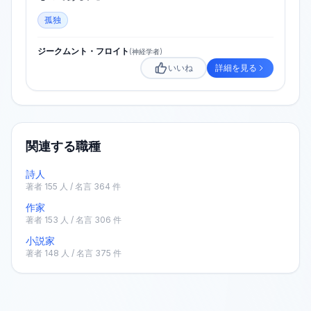
孤独
ジークムント・フロイト
(
神経学者
)
いいね
詳細を見る
関連する職種
詩人
著者
155
人 / 名言
364
件
作家
著者
153
人 / 名言
306
件
小説家
著者
148
人 / 名言
375
件