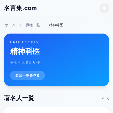
名言集.com
ホーム
職種一覧
精神科医
PROFESSION
精神科医
著者
4
人
名言
6
件
名言一覧を見る
著名人一覧
4
人