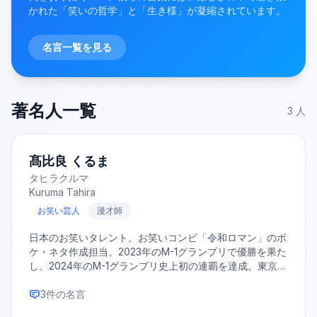
かれた「笑いの哲学」と「生き様」が凝縮されています。
名言一覧を見る
著名人一覧
3
人
髙比良 くるま
タヒラクルマ
Kuruma Tahira
お笑い芸人
漫才師
日本のお笑いタレント。お笑いコンビ「令和ロマン」のボ
ケ・ネタ作成担当。2023年のM-1グランプリで優勝を果た
し、2024年のM-1グランプリ史上初の連覇を達成。東京都
練馬区出身で、慶應義塾大学お笑い道場O-keis出身。
3
件の名言