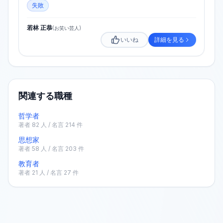
失敗
若林 正恭
(
お笑い芸人
)
いいね
詳細を見る
関連する職種
哲学者
著者
82
人 / 名言
214
件
思想家
著者
58
人 / 名言
203
件
教育者
著者
21
人 / 名言
27
件