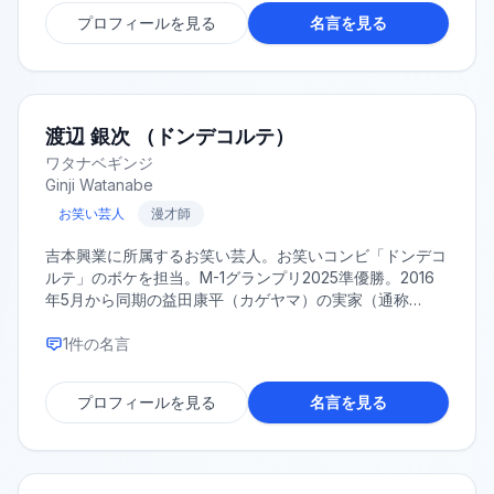
プロフィールを見る
名言を見る
渡辺 銀次 （ドンデコルテ）
ワタナベギンジ
Ginji Watanabe
お笑い芸人
漫才師
吉本興業に所属するお笑い芸人。お笑いコンビ「ドンデコ
ルテ」のボケを担当。M-1グランプリ2025準優勝。2016
年5月から同期の益田康平（カゲヤマ）の実家（通称
「益々荘」）に居住している。本名は、渡邉 博基（わた
なべ ひろき）。2022年1月1日から現芸名を使用してい
1
件の名言
る。 趣味：けん玉/読書/日本文学/民俗学/日本語学/革靴
特技：けん玉 出身/入社/入門：NSC東京14期
プロフィールを見る
名言を見る