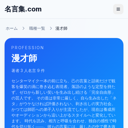
名言集.com
ホーム
職種一覧
漫才師
PROFESSION
漫才師
著者
3
人
名言
9
件
センターマイク一本の前に立ち、己の言葉と話術だけで観
客を爆笑の渦に巻き込む表現者。落語のような定型を持た
ず、ゼロから新しい笑いを生み出し続ける「完全自由形」
の芸人です。 その道は非常に厳しく、自ら生み出した「ネ
タ」がウケなければ評価されない、剥き出しの実力社会。
かつては師匠への弟子入りが主流でしたが、現在は養成所
やオーディションから這い上がるスタイルへと変化してい
ます。 時代を読み、相方と呼吸を合わせ、独自の感性で時
代を切り拓く――。彼らの言葉には、厳しさの中で磨き抜