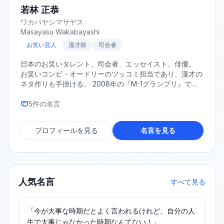
若林 正恭
ワカバヤシマサヤス
Masayasu Wakabayashi
お笑い芸人
漫才師
司会者
日本のお笑いタレント、司会者、エッセイスト、俳優。
お笑いコンビ・オードリーのツッコミ担当であり、漫才の
ネタ作りも手掛ける。 2008年の『M-1グランプリ』で敗
者復活戦から準優勝を果たしブレイク。 文筆家としても
高く支持されており、2018年にはエッセイ『表参道のセ
5
件の名言
レブ犬とカバーニャ要塞の野良犬』で第3回斎藤茂太賞を
受賞した。 その他の代表作にベストセラーとなった『社
プロフィールを見る
名言を見る
会人大学人見知り学部 卒業見込』や『ナナメの夕暮れ』
などがある。 また、俳優として出演した映画『ひまわり
と子犬の7日間』で第37回日本アカデミー賞話題賞を受
賞。 パーソナリティを務めるラジオ『オードリーのオー
ルナイトニッポン』は、放送開始から15年を超える長寿番
人気名言
すべて見る
組として絶大な人気を誇る。
「今が大事な時期だとよく言われるけれど、自分の人
生で大事じゃなかった時期なんてない！」