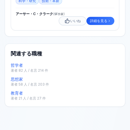
科学・研究
技術・革新
アーサー・C・クラーク
(
SF作家
)
いいね
詳細を見る
関連する職種
哲学者
著者
82
人 / 名言
214
件
思想家
著者
58
人 / 名言
203
件
教育者
著者
21
人 / 名言
27
件