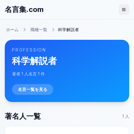
名言集.com
ホーム
職種一覧
科学解説者
PROFESSION
科学解説者
著者
1
人
名言
1
件
名言一覧を見る
著名人一覧
1
人