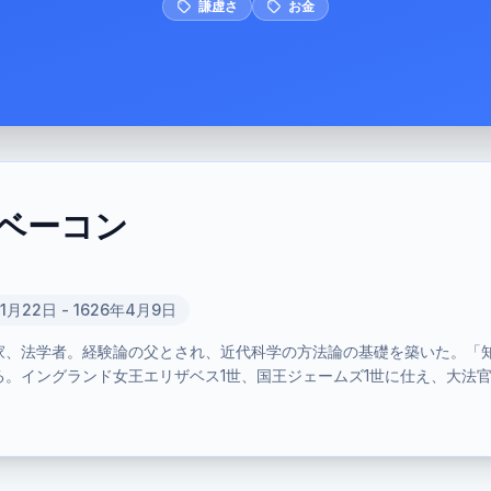
謙虚さ
お金
ベーコン
年1月22日 - 1626年4月9日
家、法学者。経験論の父とされ、近代科学の方法論の基礎を築いた。「
。イングランド女王エリザベス1世、国王ジェームズ1世に仕え、大法