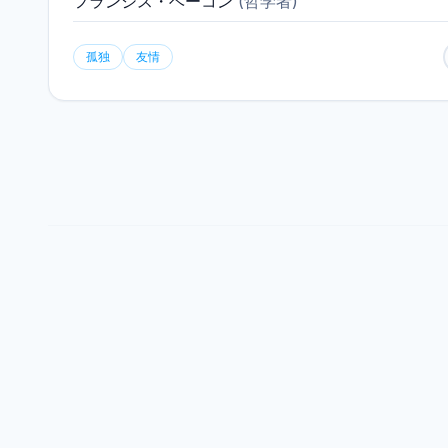
フランシス・ベーコン
(
哲学者
)
孤独
友情