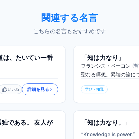
関連する名言
こちらの名言もおすすめです
道は、たいてい一番
「知は力なり」
フランシス・ベーコン
(
哲
聖なる瞑想。異端の論に
詳細を見る
いいね
学び・知識
いいね
独である。 友人が
「知は力なり。」
“Knowledge is power.”