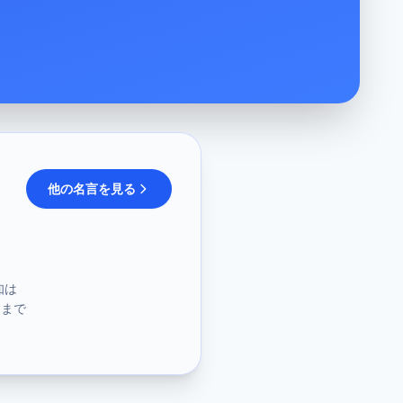
他の名言を見る
知は
官まで