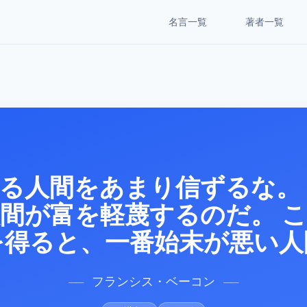
名言一覧
著者一覧
る人間をあまり信ずるな。
間が富を軽蔑するのだ。 
を得ると、一番始末が悪い人
フランシス・ベーコン
──
──