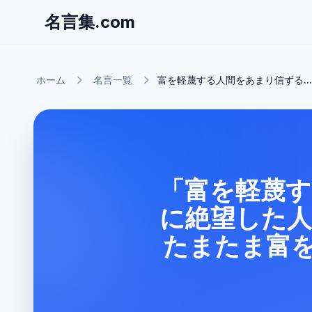
名言集.com
ホーム
名言一覧
富を軽蔑する人間をあまり信ずる...
「富を軽蔑す
に絶望した人
たまたま富