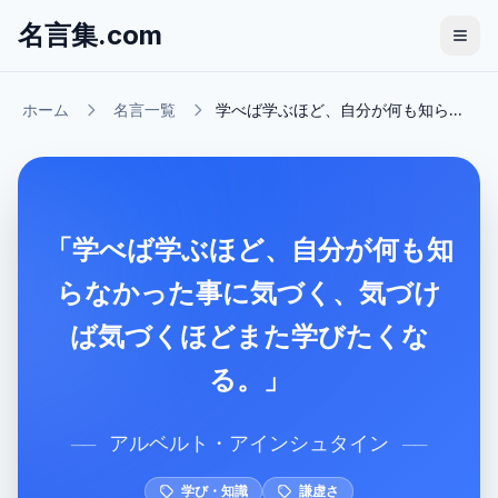
名言集.com
ホーム
名言一覧
学べば学ぶほど、自分が何も知ら...
「学べば学ぶほど、自分が何も知
らなかった事に気づく、気づけ
ば気づくほどまた学びたくな
る。」
アルベルト・アインシュタイン
──
──
学び・知識
謙虚さ