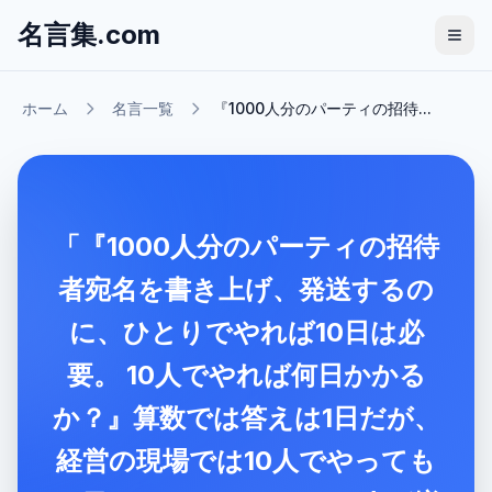
名言集.com
ホーム
名言一覧
『1000人分のパーティの招待...
「『1000人分のパーティの招待
者宛名を書き上げ、発送するの
に、ひとりでやれば10日は必
要。 10人でやれば何日かかる
か？』算数では答えは1日だが、
経営の現場では10人でやっても