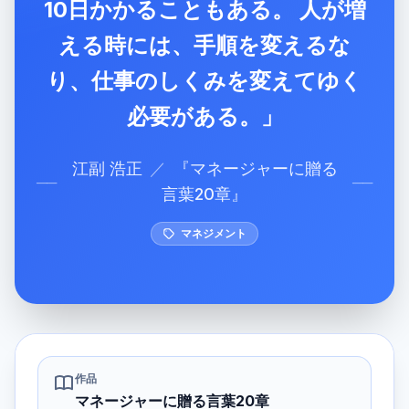
10日かかることもある。 人が増
える時には、手順を変えるな
り、仕事のしくみを変えてゆく
必要がある。」
江副 浩正
／
『
マネージャーに贈る
──
──
言葉20章
』
マネジメント
作品
マネージャーに贈る言葉20章