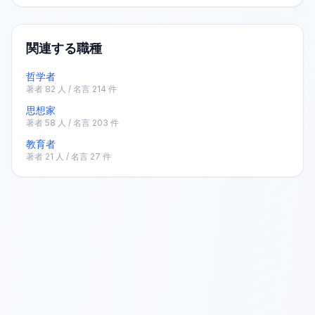
関連する職種
哲学者
著者
82
人 / 名言
214
件
思想家
著者
58
人 / 名言
203
件
教育者
著者
21
人 / 名言
27
件