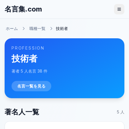
名言集.com
ホーム
職種一覧
技術者
PROFESSION
技術者
著者
5
人
名言
38
件
名言一覧を見る
著名人一覧
5
人