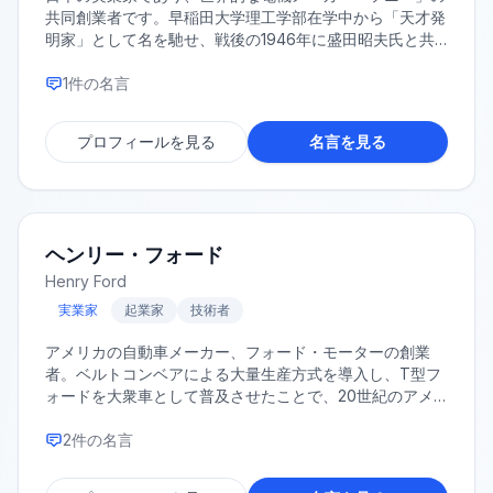
共同創業者です。早稲田大学理工学部在学中から「天才発
明家」として名を馳せ、戦後の1946年に盛田昭夫氏と共
に東京通信工業（現ソニー）を設立しました。 技術者と
して「他人のやらないことをやる」という不屈の精神を持
1
件の名言
ち、日本初のテープレコーダーやトランジスタラジオ、ト
リニトロンカラーテレビなど、革新的な製品を次々と世に
プロフィールを見る
名言を見る
送り出し、戦後日本の高度経済成長とエレクトロニクス産
業の発展を牽引しました。晩年は幼児教育の重要性を説
き、教育者としての活動にも尽力しました。
ヘンリー・フォード
Henry Ford
実業家
起業家
技術者
アメリカの自動車メーカー、フォード・モーターの創業
者。ベルトコンベアによる大量生産方式を導入し、T型フ
ォードを大衆車として普及させたことで、20世紀のアメ
リカ社会に大きな変革をもたらした。近代的な経営者とし
て、また技術革新者として知られる。
2
件の名言