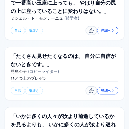
で一番高い玉座に上っても、 やはり自分の尻
の上に座っていることに変わりはない。」
ミシェル・ド・モンテーニュ
(
哲学者
)
自己
謙虚さ
詳細へ
いいね
「たくさん見せたくなるのは、 自分に自信が
ないときです。」
児島令子
(
コピーライター
)
ひとつ上のプレゼン
自己
謙虚さ
詳細へ
いいね
「いかに多くの人々が汝より前進しているか
を見るよりも、 いかに多くの人が汝より遅れ