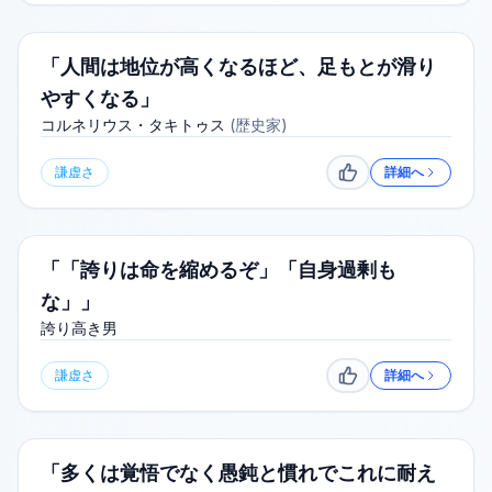
「人間は地位が高くなるほど、足もとが滑り
やすくなる」
コルネリウス・タキトゥス
(
歴史家
)
謙虚さ
詳細へ
いいね
「「誇りは命を縮めるぞ」「自身過剰も
な」」
誇り高き男
謙虚さ
詳細へ
いいね
「多くは覚悟でなく愚鈍と慣れでこれに耐え