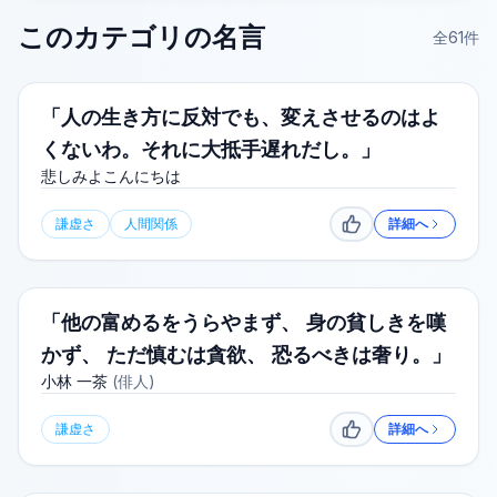
このカテゴリの名言
全
61
件
「人の生き方に反対でも、変えさせるのはよ
くないわ。それに大抵手遅れだし。」
悲しみよこんにちは
謙虚さ
人間関係
詳細へ
いいね
「他の富めるをうらやまず、 身の貧しきを嘆
かず、 ただ慎むは貪欲、 恐るべきは奢り。」
小林 一茶
(
俳人
)
謙虚さ
詳細へ
いいね