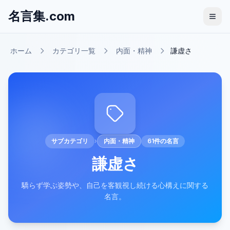
名言集.com
ホーム
カテゴリ一覧
内面・精神
謙虚さ
サブカテゴリ
›
内面・精神
61
件の名言
謙虚さ
驕らず学ぶ姿勢や、自己を客観視し続ける心構えに関する
名言。