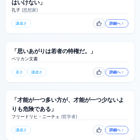
はいけない」
孔子
(
思想家
)
謙虚さ
詳細へ
いいね
「思いあがりは若者の特権だ。」
ペリカン文書
若さ
謙虚さ
詳細へ
いいね
「才能が一つ多い方が、才能が一つ少ないよ
りも危険である」
フリードリヒ・ニーチェ
(
哲学者
)
謙虚さ
詳細へ
いいね