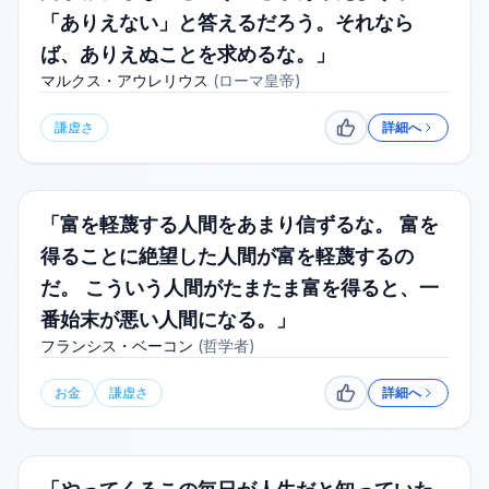
「ありえない」と答えるだろう。それなら
ば、ありえぬことを求めるな。」
マルクス・アウレリウス
(
ローマ皇帝
)
謙虚さ
詳細へ
いいね
「富を軽蔑する人間をあまり信ずるな。 富を
得ることに絶望した人間が富を軽蔑するの
だ。 こういう人間がたまたま富を得ると、一
番始末が悪い人間になる。」
フランシス・ベーコン
(
哲学者
)
お金
謙虚さ
詳細へ
いいね