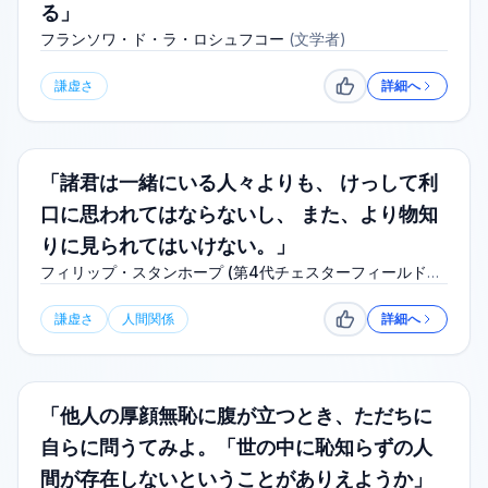
る」
フランソワ・ド・ラ・ロシュフコー
(
文学者
)
謙虚さ
詳細へ
いいね
「諸君は一緒にいる人々よりも、 けっして利
口に思われてはならないし、 また、より物知
りに見られてはいけない。」
フィリップ・スタンホープ (第4代チェスターフィールド伯
爵)
(
政治家
)
謙虚さ
人間関係
詳細へ
いいね
「他人の厚顔無恥に腹が立つとき、ただちに
自らに問うてみよ。「世の中に恥知らずの人
間が存在しないということがありえようか」