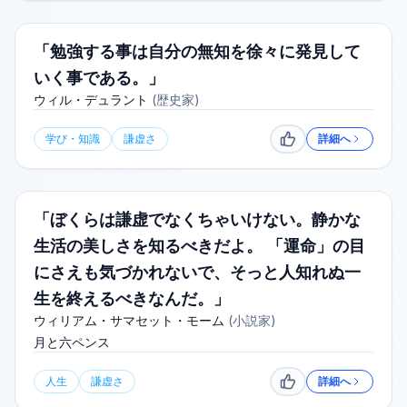
「勉強する事は自分の無知を徐々に発見して
いく事である。」
ウィル・デュラント
(
歴史家
)
学び・知識
謙虚さ
詳細へ
いいね
「ぼくらは謙虚でなくちゃいけない。静かな
生活の美しさを知るべきだよ。 「運命」の目
にさえも気づかれないで、そっと人知れぬ一
生を終えるべきなんだ。」
ウィリアム・サマセット・モーム
(
小説家
)
月と六ペンス
人生
謙虚さ
詳細へ
いいね