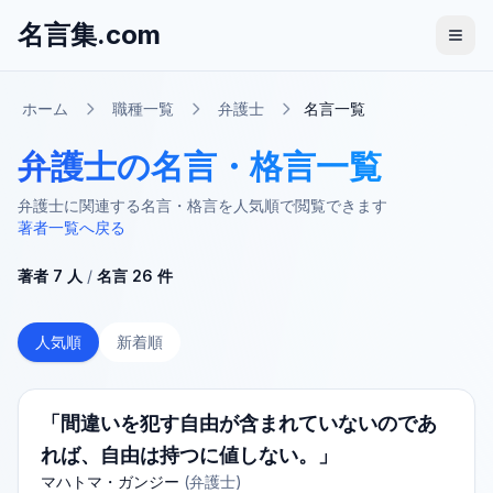
名言集.com
ホーム
職種一覧
弁護士
名言一覧
弁護士の名言・格言一覧
弁護士に関連する名言・格言を人気順で閲覧できます
著者一覧へ戻る
著者
7
人
/
名言
26
件
人気順
新着順
「間違いを犯す自由が含まれていないのであ
れば、自由は持つに値しない。」
マハトマ・ガンジー
(
弁護士
)