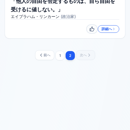
「他人の自由を否定するものは、自ら自由を
受けるに値しない。」
エイブラハム・リンカーン
(
政治家
)
詳細へ
いいね
前へ
次へ
1
2